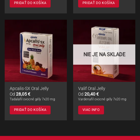
PRIDAŤ DO KOŠÍKA
PRIDAŤ DO KOŠÍKA
NIE JE NA SKLADE
Apcalis-SX Oral Jelly
Valif Oral Jelly
Od
28,05
€
Od
20,40
€
Tadalafil ovocné gély 7x20 mg
Vardenafil ovocné gély 7x20 mg
PRIDAŤ DO KOŠÍKA
VIAC INFO